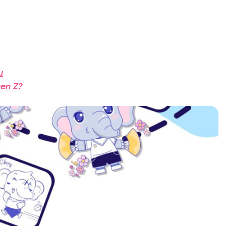
u
gen Z?