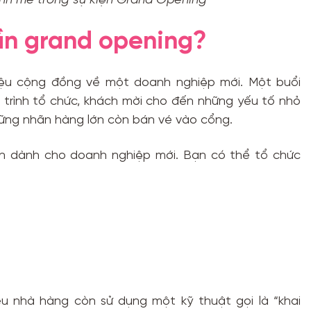
nh mẽ trong sự kiện Grand Opening
cần grand opening?
hiệu cộng đồng về một doanh nghiệp mới. Một buổi
h trình tổ chức, khách mời cho đến những yếu tố nhỏ
hững nhãn hàng lớn còn bán vé vào cổng.
iện dành cho doanh nghiệp mới. Bạn có thể tổ chức
ều nhà hàng còn sử dụng một kỹ thuật gọi là “khai