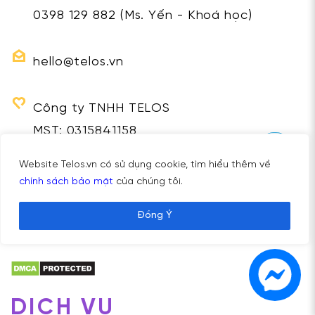
0398 129 882
(Ms. Yến - Khoá học)
hello@telos.vn
Công ty TNHH TELOS
MST: 0315841158
Website Telos.vn có sử dụng cookie, tìm hiểu thêm về
chính sách bảo mật
của chúng tôi.
THEO DÕI TELOS
Đồng Ý
DỊCH VỤ