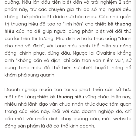
dưỡng. Nếu lần đầu tiên biết đến và trải nghiệm 2 sản
phẩm này, trừ các chuyên gia thì đa số mọi người đều
không thể phân biệt được sự khác nhau. Các nhà quản
trị thương hiệu đã tạo ra “linh hồn” cho
thiết kế thương
hiệu
của họ để giúp người dùng phân biệt với đối thủ
còn lại trên thị trường. Milo định vị họ là thức uống “dành
cho nhà vô địch”, với tone màu xanh thể hiện sự năng
động, chinh phục, đứng đầu. Ngược lại Ovaltine khẳng
định “không cần vô địch, chỉ cần trọn vẹn niềm vui”, sử
dụng tone màu đỏ thể hiện sự nhiệt huyết, năng nổ
khám phá xung quanh.
Doanh nghiệp muốn tồn tại và phát triển cần sở hữu
một nền tảng
thiết kế thương hiệu
vững chắc. Hiện nay,
nhiều nhà lãnh đạo vẫn chưa nhận thức được tầm quan
trọng của việc này. Đối với các doanh nghiệp đó, chỉ
cần một vài chiến dịch chạy quảng cáo, một website
đăng sản phẩm là đã có thể kinh doanh.