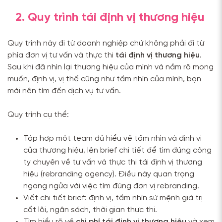
2. Quy trình tái định vị thương hiệu
Quy trình này đi từ doanh nghiệp chứ không phải đi từ
phía
đơn vị tư vấn và thực thi
tái định vị thương hiệu
.
Sau khi đã nhìn lại thương hiệu của mình và nắm rõ mong
muốn, định vị, vị thế cũng như tầm nhìn của mình, bạn
mới nên tìm đến dịch vụ tư vấn.
Quy trình cụ thể:
Tập hợp một team đủ hiểu về tầm nhìn và định vị
của thương hiệu, lên brief chi tiết để tìm đúng công
ty chuyên về tư vấn và thực thi tái định vị thương
hiệu (rebranding agency). Điều này quan trọng
ngang ngửa với việc tìm đúng đơn vị rebranding.
Viết chi tiết brief: định vị, tầm nhìn sứ mệnh giá trị
cốt lõi, ngân sách, thời gian thực thi.
Tìm hiểu rõ về
chi phí tái định vị thương hiệu
và xem