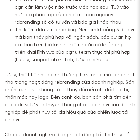
bạn cần làm việc nào trước việc nào sau. Tuỳ vào
mức độ phức tạp của brief mà các agency
rebranding sẽ có tư vấn và báo giá khác nhau.
Tìm kiếm đơn vị rebranding. Nên tìm khoảng 3 đơn vị
mà bạn thấy phù hợp về: ngân sách, các dự án họ
đã thực hiện (có kinh nghiệm hoặc có khả năng
triển khai lĩnh vực của bạn), team thực thi phù hợp
(hiểu ý, support nhiệt tình, tư vấn hiệu quả).
Lưu ý,
thiết kế nhận diện thương hiệu chỉ là một phần rất
nhỏ trong hoạt động rebranding của doanh nghiệp. Sản
phẩm cũng sẽ không có gì thay đổi nếu chỉ đổi bao bì,
nhãn mác hay logo. Bên cạnh đó, bạn cần phải tìm đến
các đơn vị tư vấn truyền thông cho tái định vị của doanh
nghiệp để phát huy tối đa hiệu quả của chiến lược tái
định vị.
Cho dù doanh nghiệp đang hoạt động tốt thì thay đổi