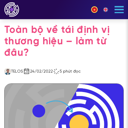
Toàn bộ về tái định vị
thương hiệu – làm từ
đâu?
TELOS
24/02/2022
5 phút đọc