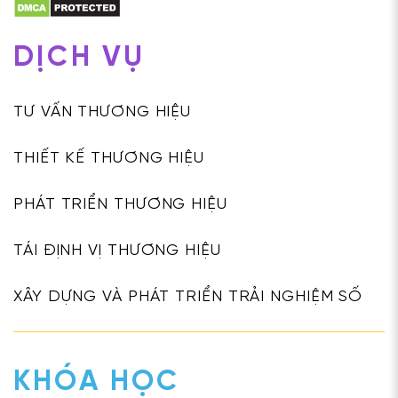
DỊCH VỤ
TƯ VẤN THƯƠNG HIỆU
THIẾT KẾ THƯƠNG HIỆU
PHÁT TRIỂN THƯƠNG HIỆU
TÁI ĐỊNH VỊ THƯƠNG HIỆU
XÂY DỰNG VÀ PHÁT TRIỂN TRẢI NGHIỆM SỐ
KHÓA HỌC