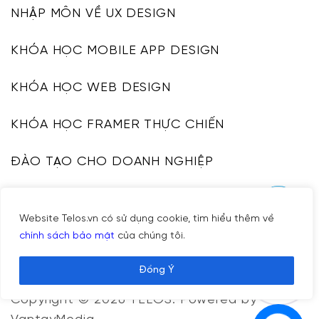
NHẬP MÔN VỀ UX DESIGN
KHÓA HỌC MOBILE APP DESIGN
KHÓA HỌC WEB DESIGN
KHÓA HỌC FRAMER THỰC CHIẾN
ĐÀO TẠO CHO DOANH NGHIỆP
KHÓA HỌC UI DESIGN SYSTEM
Website Telos.vn có sử dụng cookie, tìm hiểu thêm về
CHÍNH SÁCH HOÀN TIỀN
chính sách bảo mật
của chúng tôi.
Đồng Ý
Copyright © 2026
TELOS
. Powered by