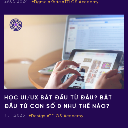
29.05.2024
Figma
Khác
TELOS Academy
HỌC UI/UX BẮT ĐẦU TỪ ĐÂU? BẮT
ĐẦU TỪ CON SỐ 0 NHƯ THẾ NÀO?
11.11.2023
Design
TELOS Academy