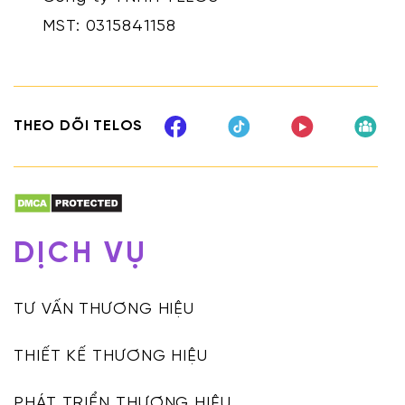
MST: 0315841158
THEO DÕI TELOS
DỊCH VỤ
TƯ VẤN THƯƠNG HIỆU
THIẾT KẾ THƯƠNG HIỆU
PHÁT TRIỂN THƯƠNG HIỆU