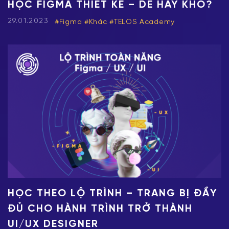
HỌC FIGMA THIẾT KẾ – DỄ HAY KHÓ?
29.01.2023
Figma
Khác
TELOS Academy
HỌC THEO LỘ TRÌNH – TRANG BỊ ĐẦY
ĐỦ CHO HÀNH TRÌNH TRỞ THÀNH
UI/UX DESIGNER