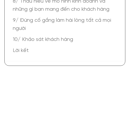
8/ Thấu hiểu về mô hình kinh doanh và
những gì bạn mang đến cho khách hàng
9/ Đừng cố gắng làm hài lòng tất cả mọi
người
10/ Khảo sát khách hàng
Lời kết