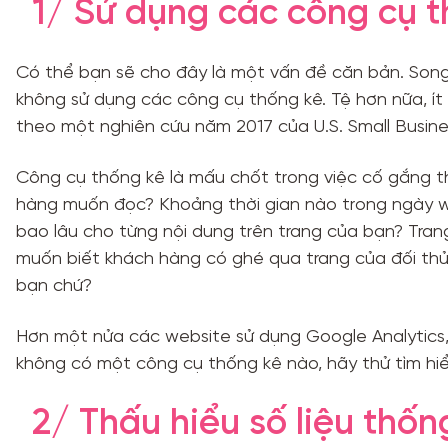
1/ Sử dụng các công cụ 
Có thể bạn sẽ cho đây là một vấn đề căn bản. Son
không sử dụng các công cụ thống kê. Tệ hơn nữa, í
theo một nghiên cứu năm 2017 của U.S. Small Busines
Công cụ thống kê là mấu chốt trong việc cố gắng th
hàng muốn đọc? Khoảng thời gian nào trong ngày w
bao lâu cho từng nội dung trên trang của bạn? Tra
muốn biết khách hàng có ghé qua trang của đối thủ 
bạn chứ?
Hơn một nửa các website sử dụng Google Analytics
không có một công cụ thống kê nào, hãy thử tìm hiể
2/ Thấu hiểu số liệu thốn