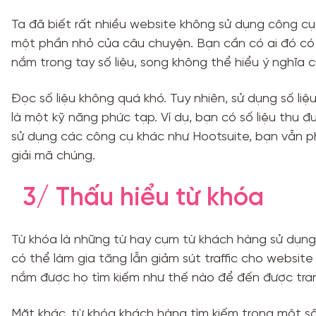
Ta đã biết rất nhiều website không sử dụng công cụ 
một phần nhỏ của câu chuyện. Bạn cần có ai đó có 
nắm trong tay số liệu, song không thể hiểu ý nghĩa c
Đọc số liệu không quá khó. Tuy nhiên, sử dụng số l
là một kỹ năng phức tạp. Ví dụ, bạn có số liệu thu 
sử dụng các công cụ khác như Hootsuite, bạn vẫn ph
giải mã chúng.
3/ Thấu hiểu từ khóa
Từ khóa là những từ hay cụm từ khách hàng sử dụng 
có thể làm gia tăng lẫn giảm sút traffic cho websit
nắm được họ tìm kiếm như thế nào để đến được tra
Mặt khác, từ khóa khách hàng tìm kiếm trong một số