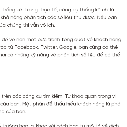
thống kê. Trong thực tế, công cụ thống kê chỉ là
khả năng phân tích các số liệu thu được. Nếu bạn
ủa chúng thì vẫn vô ích.
iệu để vẽ nên một bức tranh tổng quát về khách hàng
được từ Facebook, Twitter, Google, bạn cũng có thể
ải có những kỹ năng về phân tích số liệu để có thể
trên các công cụ tìm kiếm. Từ khóa quan trọng vì
e của bạn. Một phần để thấu hiểu khách hàng là phải
ng của bạn.
 trường hợp lại khác với cách bạn tự mô tả về dịch