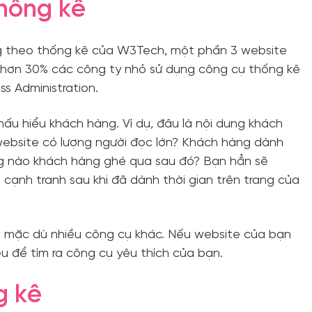
thống kê
g theo thống kê của W3Tech, một phần 3 website
t hơn 30% các công ty nhỏ sử dụng công cụ thống kê
s Administration.
ấu hiểu khách hàng. Ví dụ, đâu là nội dung khách
ebsite có lượng người đọc lớn? Khách hàng dành
ng nào khách hàng ghé qua sau đó? Bạn hẳn sẽ
cạnh tranh sau khi đã dành thời gian trên trang của
, mặc dù nhiều công cụ khác. Nếu website của bạn
u để tìm ra công cụ yêu thích của bạn.
g kê