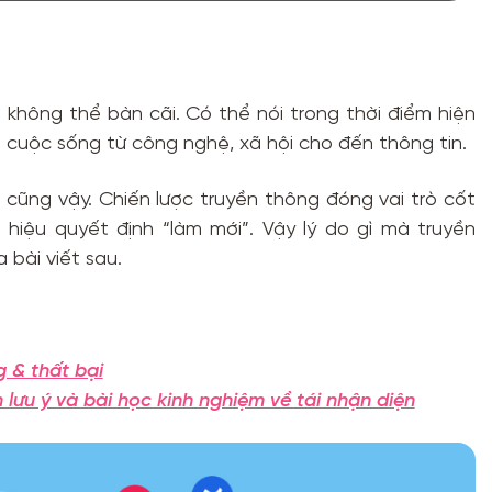
 không thể bàn cãi. Có thể nói trong thời điểm hiện
a cuộc sống từ công nghệ, xã hội cho đến thông tin.
u
cũng vậy. Chiến lược truyền thông đóng vai trò cốt
g hiệu quyết định “làm mới”. Vậy lý do gì mà truyền
 bài viết sau.
g & thất bại
lưu ý và bài học kinh nghiệm về tái nhận diện