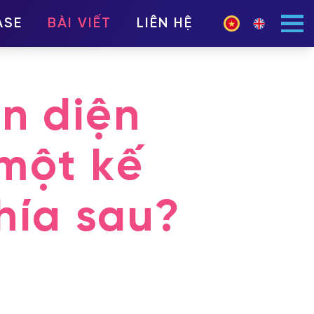
ASE
BÀI VIẾT
LIÊN HỆ
ận diện
một kế
hía sau?