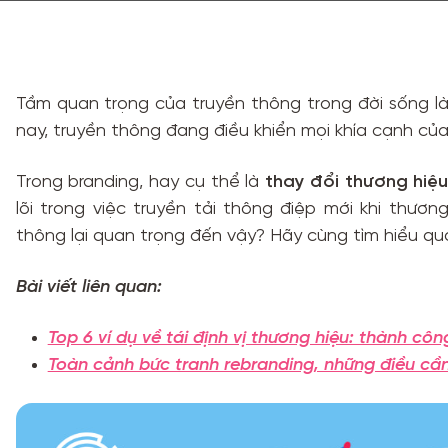
Tầm quan trọng của truyền thông trong đời sống là
nay, truyền thông đang điều khiển mọi khía cạnh củ
Trong branding, hay cụ thể là
thay đổi thương hiệ
lõi trong việc truyền tải thông điệp mới khi thươn
thông lại quan trọng đến vậy? Hãy cùng tìm hiểu qua
Bài viết liên quan:
Top 6 ví dụ về tái định vị thương hiệu: thành côn
Toàn cảnh bức tranh rebranding, những điều cần 