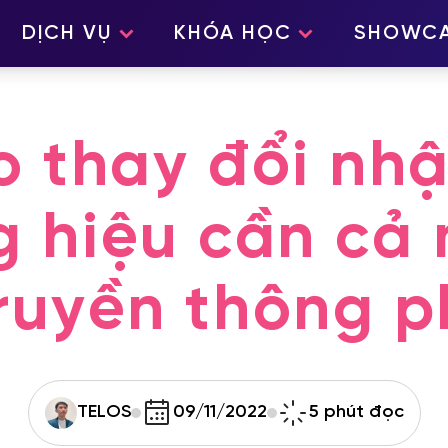
DỊCH VỤ
KHÓA HỌC
SHOWC
o thay đổi nh
g hiệu cần cả 
ruyền thông p
TELOS
09/11/2022
5 phút đọc