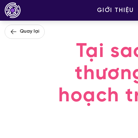
GIỚI THIỆU
Quay lại
Tại sa
thươn
hoạch t