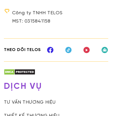
Công ty TNHH TELOS
MST: 0315841158
THEO DÕI TELOS
DỊCH VỤ
TƯ VẤN THƯƠNG HIỆU
THIẾT KẾ THƯƠNG HIỆU