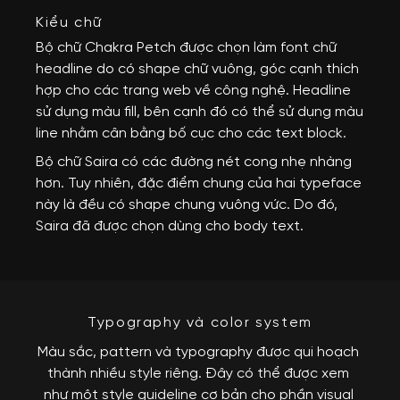
Kiểu chữ
Bộ chữ Chakra Petch được chọn làm font chữ 
headline do có shape chữ vuông, góc cạnh thích 
hợp cho các trang web về công nghệ. Headline 
sử dụng màu fill, bên cạnh đó có thể sử dụng màu 
line nhằm cân bằng bố cục cho các text block. 
Bộ chữ Saira có các đường nét cong nhẹ nhàng 
hơn. Tuy nhiên, đặc điểm chung của hai typeface 
này là đều có shape chung vuông vức. Do đó, 
Saira đã được chọn dùng cho body text.
Typography và color system
Màu sắc, pattern và typography được qui hoạch 
thành nhiều style riêng. Đây có thể được xem 
như một style guideline cơ bản cho phần visual 