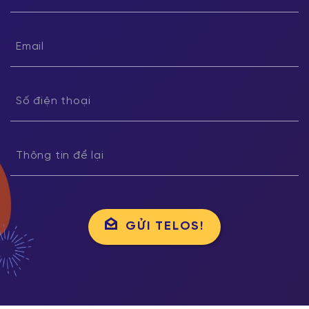
GỬI TELOS!