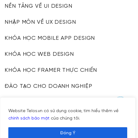
NỀN TẢNG VỀ UI DESIGN
NHẬP MÔN VỀ UX DESIGN
KHÓA HỌC MOBILE APP DESIGN
KHÓA HỌC WEB DESIGN
KHÓA HỌC FRAMER THỰC CHIẾN
ĐÀO TẠO CHO DOANH NGHIỆP
KHÓA HỌC UI DESIGN SYSTEM
Website Telos.vn có sử dụng cookie, tìm hiểu thêm về
CHÍNH SÁCH HOÀN TIỀN
chính sách bảo mật
của chúng tôi.
Đồng Ý