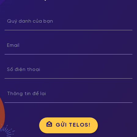
GỬI TELOS!