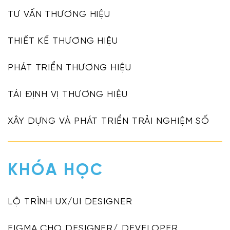
TƯ VẤN THƯƠNG HIỆU
THIẾT KẾ THƯƠNG HIỆU
PHÁT TRIỂN THƯƠNG HIỆU
TÁI ĐỊNH VỊ THƯƠNG HIỆU
XÂY DỰNG VÀ PHÁT TRIỂN TRẢI NGHIỆM SỐ
KHÓA HỌC
LỘ TRÌNH UX/UI DESIGNER
FIGMA CHO DESIGNER/ DEVELOPER