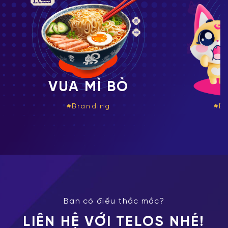
GOMI
LẨU
Branding
Mascot
Bạn có điều thắc mắc?
LIÊN HỆ VỚI TELOS NHÉ!