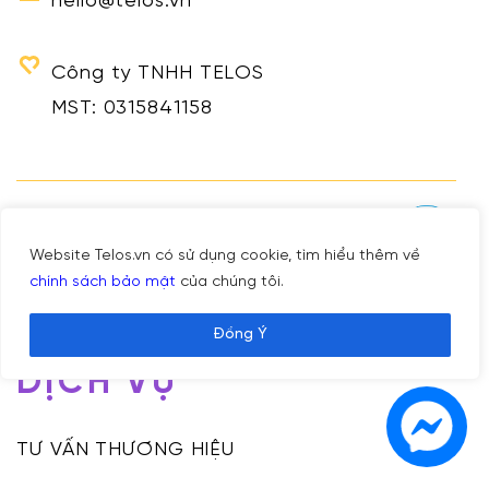
hello@telos.vn
Công ty TNHH TELOS
MST: 0315841158
THEO DÕI TELOS
Website Telos.vn có sử dụng cookie, tìm hiểu thêm về
chính sách bảo mật
của chúng tôi.
Đồng Ý
DỊCH VỤ
TƯ VẤN THƯƠNG HIỆU