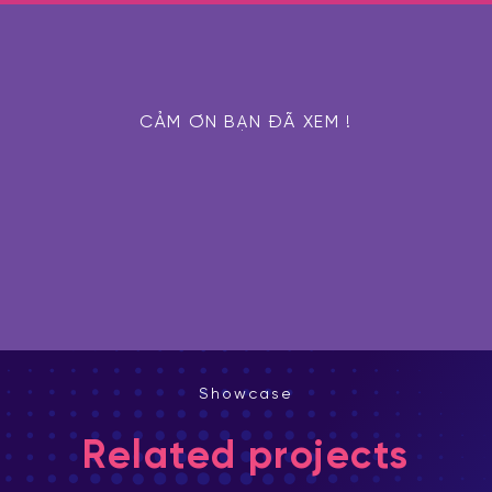
CẢM ƠN BẠN ĐÃ XEM !
Showcase
Related projects