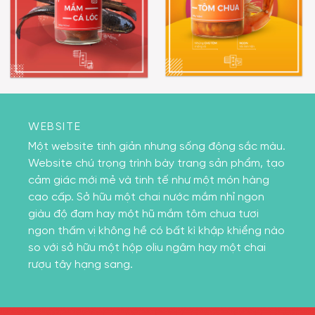
WEBSITE
Một website tinh giản nhưng sống động sắc màu.
Website chú trọng trình bày trang sản phẩm, tạo
cảm giác mới mẻ và tinh tế như một món hàng
cao cấp. Sở hữu một chai nước mắm nhỉ ngon
giàu độ đạm hay một hũ mắm tôm chua tươi
ngon thấm vị không hề có bất kì khập khiểng nào
so với sở hữu một hộp oliu ngâm hay một chai
rượu tây hạng sang.