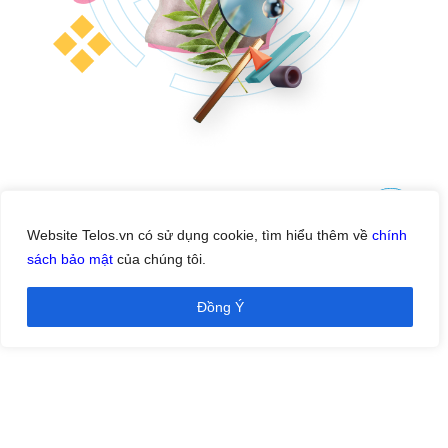
Mỗi một dự án là dù là lớn hay nhỏ, cũng đều hàm
Website Telos.vn có sử dụng cookie, tìm hiểu thêm về
chính
chứa trong nó một khối lượng sáng tạo đầy tự hào.
sách bảo mật
của chúng tôi.
Cùng TELOS xem lại và hứng khởi đồng hành trong
tương lai.
Đồng Ý